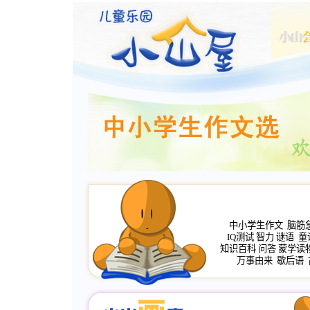
中小学生作文
脑筋
IQ测试
智力
谜语
童
知识百科
问答
蒙学读
万事由来
歇后语