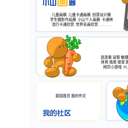
儿童画展
儿童卡通画展
创意设计展
学生摄影作品展
小山个人画展
卡通林
流行卡通欣赏
世界名画欣赏
………
连连看
益智
敏
体育
情景
密室
网页小游戏
FL
家园首页
我的作文