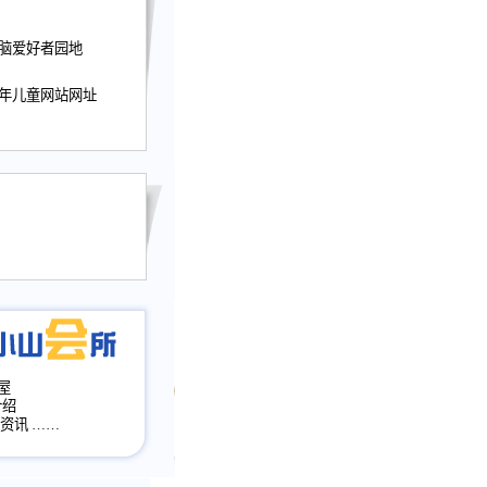
迎接小山屋建站10周
电脑爱好者园地
提前启用，小山屋全面
山会所、小山书斋、
少年儿童网站网址
加多个新栏目。。
网升级改版，增加
，作文宝典改版。
目全面大改版
改版
屋
介绍
·资讯
……