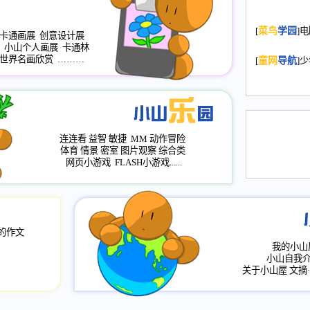
2008.11.20
为
[
菜鸟
学园
]
年，2009版
卡通画展
创意设计展
小山个人画展
卡通林
升级改版，小
世界名画欣赏
………
[
童网
导航
]
小山画廊均增
2008.11.1
作文
评分、顶功能
2008.6.1
各栏
连连看
益智
敏捷
MM
动作冒险
2008.2.12
论坛
体育
情景
密室
图片观察
综合类
网页小游戏
FLASH小游戏......
的作文
我的小山
小山自我
关于小山屋
文摘