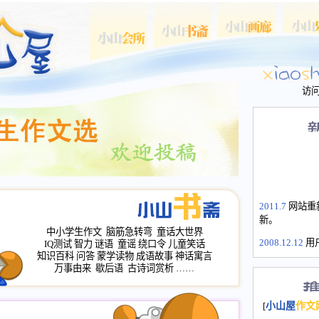
访
2011.7
网站重
新。
中小学生作文
脑筋急转弯
童话大世界
2008.12.12
用
IQ测试
智力
谜语
童谣
绕口令
儿童笑话
山屋主站、作
知识百科
问答
蒙学读物
成语故事
神话寓言
长会、家园网
万事由来
歇后语
古诗词赏析
……
次注册全部通
2008.12.12
家
[
小山屋
作文
名：s.xiaosha