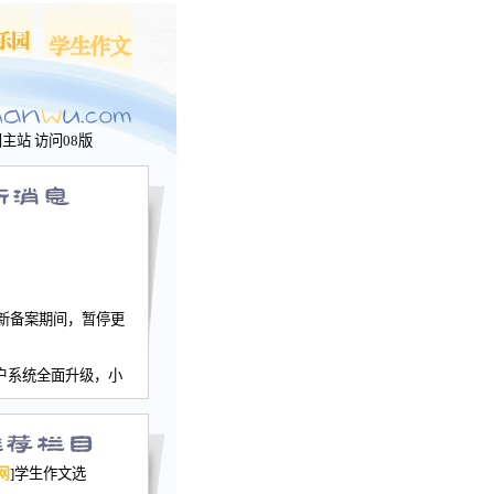
问主站
访问08版
新备案期间，暂停更
户系统全面升级，小
文网、学生作文、家
－个人空间，用户一
行。
园网正式运行，域
网
]学生作文选
nwu.com。