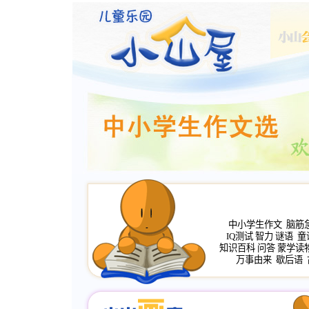
中小学生作文
脑筋
IQ测试
智力
谜语
童
知识百科
问答
蒙学读
万事由来
歇后语