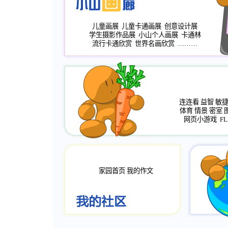
儿童画展
儿童卡通画展
创意设计展
学生摄影作品展
小山个人画展
卡通林
流行卡通欣赏
世界名画欣赏
………
连连看
益智
敏
体育
情景
密室
网页小游戏
FL
家园首页
我的作文