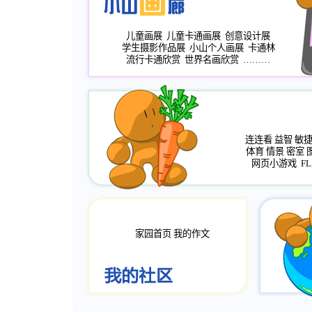
儿童画展
儿童卡通画展
创意设计展
学生摄影作品展
小山个人画展
卡通林
流行卡通欣赏
世界名画欣赏
………
连连看
益智
敏
体育
情景
密室
网页小游戏
FL
家园首页
我的作文