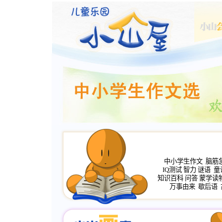
中小学生作文
脑筋
IQ测试
智力
谜语
童
知识百科
问答
蒙学读
万事由来
歇后语