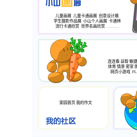
儿童画展
儿童卡通画展
创意设计展
学生摄影作品展
小山个人画展
卡通林
流行卡通欣赏
世界名画欣赏
………
连连看
益智
敏
体育
情景
密室
网页小游戏
FL
家园首页
我的作文