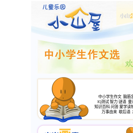
中小学生作文
脑筋
IQ测试
智力
谜语
童
知识百科
问答
蒙学读
万事由来
歇后语