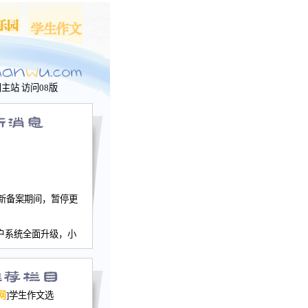
问主站
访问08版
新备案期间，暂停更
户系统全面升级，小
文网、学生作文、家
－个人空间，用户一
行。
园网正式运行，域
网
]学生作文选
nwu.com。