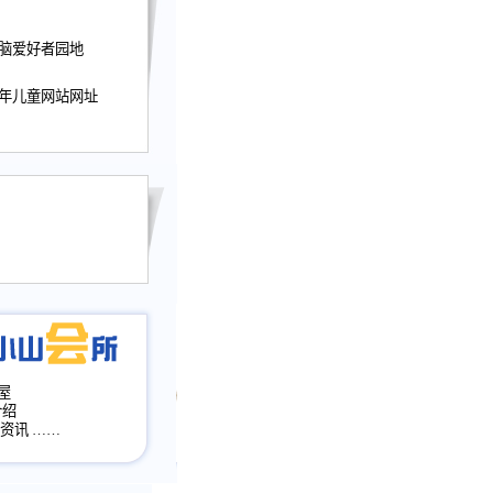
迎接小山屋建站10周
电脑爱好者园地
提前启用，小山屋全面
山会所、小山书斋、
少年儿童网站网址
加多个新栏目。。
网升级改版，增加
，作文宝典改版。
目全面大改版
改版
屋
介绍
·资讯
……