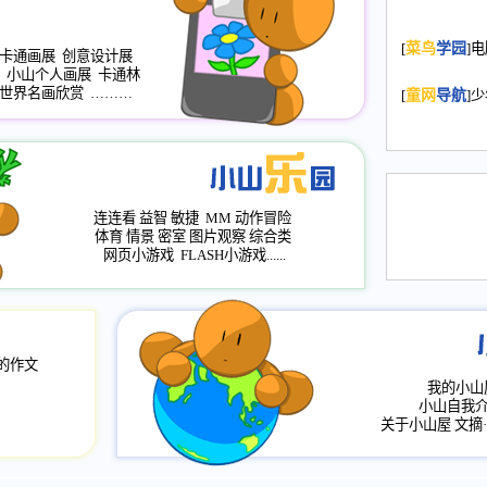
2008.11.20
为
[
菜鸟
学园
]
年，2009版
卡通画展
创意设计展
小山个人画展
卡通林
升级改版，小
世界名画欣赏
………
[
童网
导航
]
小山画廊均增
2008.11.1
作文
评分、顶功能
2008.6.1
各栏
连连看
益智
敏捷
MM
动作冒险
2008.2.12
论坛
体育
情景
密室
图片观察
综合类
网页小游戏
FLASH小游戏......
的作文
我的小山
小山自我
关于小山屋
文摘