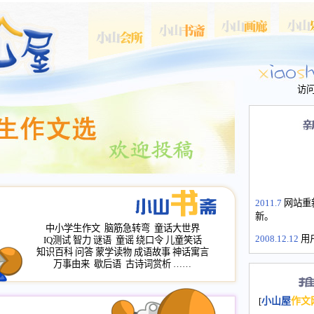
访
2011.7
网站重
新。
中小学生作文
脑筋急转弯
童话大世界
2008.12.12
用
IQ测试
智力
谜语
童谣
绕口令
儿童笑话
山屋主站、作
知识百科
问答
蒙学读物
成语故事
神话寓言
长会、家园网
万事由来
歇后语
古诗词赏析
……
次注册全部通
2008.12.12
家
[
小山屋
作文
名：s.xiaosha