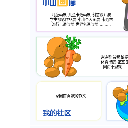
儿童画展
儿童卡通画展
创意设计展
学生摄影作品展
小山个人画展
卡通林
流行卡通欣赏
世界名画欣赏
………
连连看
益智
敏
体育
情景
密室
网页小游戏
FL
家园首页
我的作文