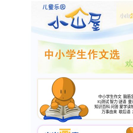
中小学生作文
脑筋
IQ测试
智力
谜语
童
知识百科
问答
蒙学读
万事由来
歇后语