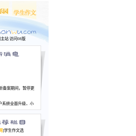
问主站
访问08版
新备案期间，暂停更
户系统全面升级，小
文网、学生作文、家
－个人空间，用户一
行。
园网正式运行，域
网
]学生作文选
nwu.com。