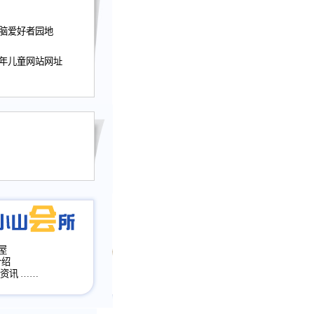
迎接小山屋建站10周
电脑爱好者园地
提前启用，小山屋全面
山会所、小山书斋、
少年儿童网站网址
加多个新栏目。。
网升级改版，增加
，作文宝典改版。
目全面大改版
改版
屋
介绍
·资讯
……