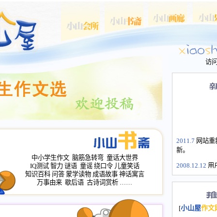
访
2011.7
网站重
新。
中小学生作文
脑筋急转弯
童话大世界
2008.12.12
用
IQ测试
智力
谜语
童谣
绕口令
儿童笑话
山屋主站、作
知识百科
问答
蒙学读物
成语故事
神话寓言
万事由来
歇后语
古诗词赏析
……
长会、家园网
次注册全部通
2008.12.12
家
[
小山屋
作文
名：s.xiaosha