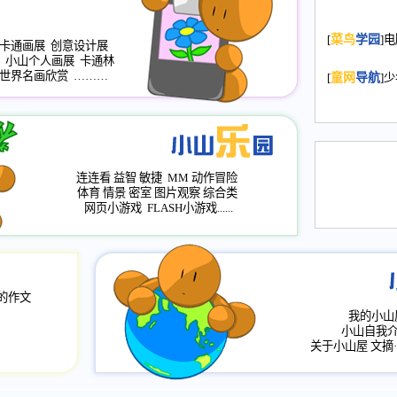
2008.11.20
为
[
菜鸟
学园
]
年，2009版
卡通画展
创意设计展
小山个人画展
卡通林
升级改版，小
世界名画欣赏
………
[
童网
导航
]
小山画廊均增
2008.11.1
作文
评分、顶功能
2008.6.1
各栏
连连看
益智
敏捷
MM
动作冒险
2008.2.12
论坛
体育
情景
密室
图片观察
综合类
网页小游戏
FLASH小游戏......
的作文
我的小山
小山自我
关于小山屋
文摘