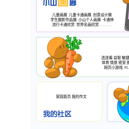
儿童画展
儿童卡通画展
创意设计展
学生摄影作品展
小山个人画展
卡通林
流行卡通欣赏
世界名画欣赏
………
连连看
益智
敏
体育
情景
密室
网页小游戏
FL
家园首页
我的作文