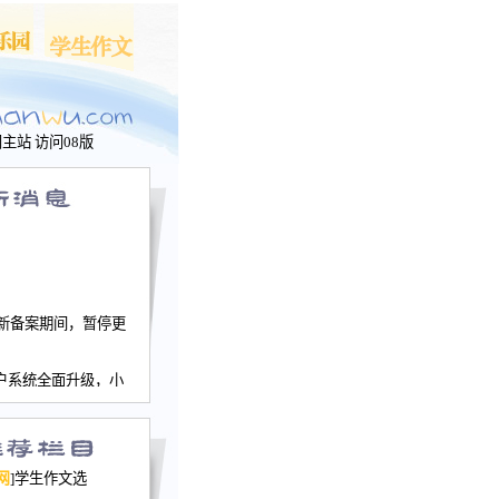
问主站
访问08版
新备案期间，暂停更
户系统全面升级，小
文网、学生作文、家
－个人空间，用户一
行。
园网正式运行，域
网
]学生作文选
nwu.com。