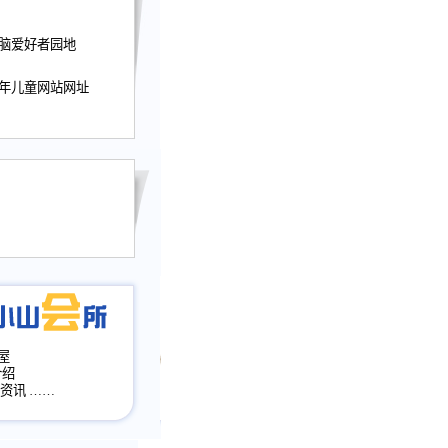
迎接小山屋建站10周
电脑爱好者园地
提前启用，小山屋全面
山会所、小山书斋、
少年儿童网站网址
加多个新栏目。。
网升级改版，增加
，作文宝典改版。
目全面大改版
改版
屋
介绍
·资讯
……