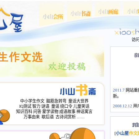
访
2011.7
网站重
新。
中小学生作文
脑筋急转弯
童话大世界
2008.12.12
用
IQ测试
智力
谜语
童谣
绕口令
儿童笑话
山屋主站、作
知识百科
问答
蒙学读物
成语故事
神话寓言
长会、家园网
万事由来
歇后语
古诗词赏析
……
次注册全部通
2008.12.12
家
[
小山屋
作文
名：s.xiaosha