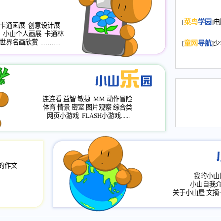
2008.11.20
为
[
菜鸟
学园
]
年，2009版
卡通画展
创意设计展
小山个人画展
卡通林
升级改版，小
世界名画欣赏
………
[
童网
导航
]
小山画廊均增
2008.11.1
作文
评分、顶功能
2008.6.1
各栏
连连看
益智
敏捷
MM
动作冒险
2008.2.12
论坛
体育
情景
密室
图片观察
综合类
网页小游戏
FLASH小游戏......
的作文
我的小山
小山自我
关于小山屋
文摘