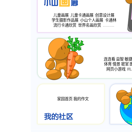
儿童画展
儿童卡通画展
创意设计展
学生摄影作品展
小山个人画展
卡通林
流行卡通欣赏
世界名画欣赏
………
连连看
益智
敏
体育
情景
密室
网页小游戏
FL
家园首页
我的作文