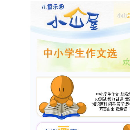
中小学生作文
脑筋
IQ测试
智力
谜语
童
知识百科
问答
蒙学读
万事由来
歇后语