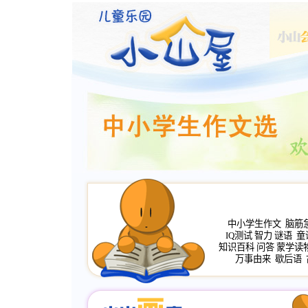
中小学生作文
脑筋
IQ测试
智力
谜语
童
知识百科
问答
蒙学读
万事由来
歇后语