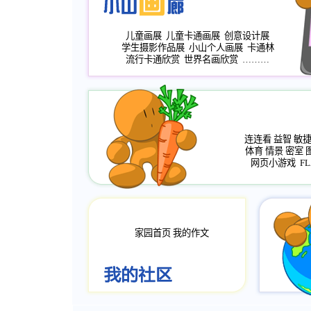
儿童画展
儿童卡通画展
创意设计展
学生摄影作品展
小山个人画展
卡通林
流行卡通欣赏
世界名画欣赏
………
连连看
益智
敏
体育
情景
密室
网页小游戏
FL
家园首页
我的作文