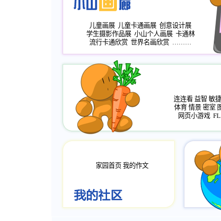
儿童画展
儿童卡通画展
创意设计展
学生摄影作品展
小山个人画展
卡通林
流行卡通欣赏
世界名画欣赏
………
连连看
益智
敏
体育
情景
密室
网页小游戏
FL
家园首页
我的作文