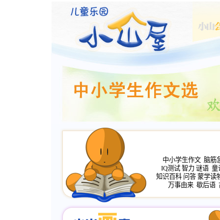
中小学生作文
脑筋
IQ测试
智力
谜语
童
知识百科
问答
蒙学读
万事由来
歇后语