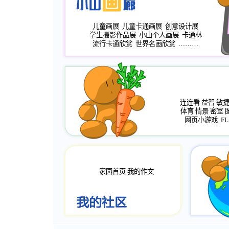
儿童画展
儿童卡通画展
创意设计展
学生摄影作品展
小山个人画展
卡通林
流行卡通欣赏
世界名画欣赏
………
连连看
益智
敏
体育
情景
密室
网页小游戏
FL
家园首页
我的作文