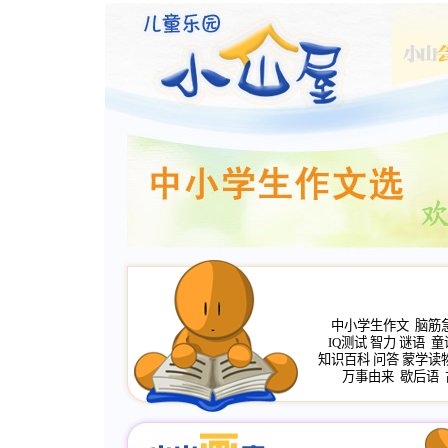
中小学生作文
脑筋
IQ测试
智力
谜语
童
知识百科
问答
蒙学读
万事由来
歇后语