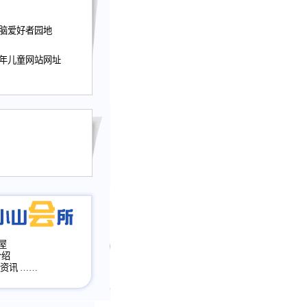
迎接小山屋建站10周
电脑爱好者园地
提前启用，小山屋全面
山会所、小山书斋、
加多个新栏目。。
少年儿童网站网址
网升级改版，增加
，作文宝典改版。
目全面大改版
改版
屋
介绍
·资讯
……