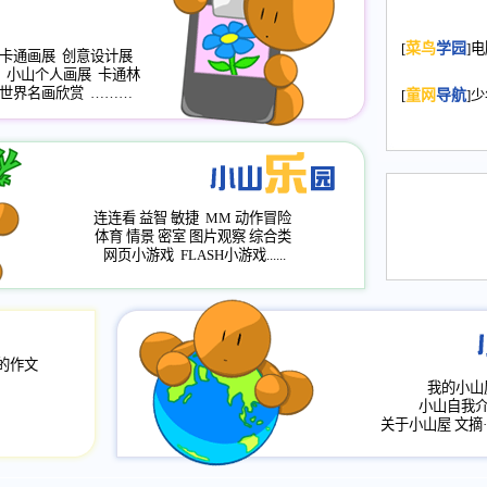
2008.11.20
为
[
菜鸟
学园
]
年，2009版
卡通画展
创意设计展
升级改版，小
小山个人画展
卡通林
世界名画欣赏
………
小山画廊均增
[
童网
导航
]
2008.11.1
作文
评分、顶功能
2008.6.1
各栏
连连看
益智
敏捷
MM
动作冒险
2008.2.12
论坛
体育
情景
密室
图片观察
综合类
网页小游戏
FLASH小游戏......
的作文
我的小山
小山自我
关于小山屋
文摘