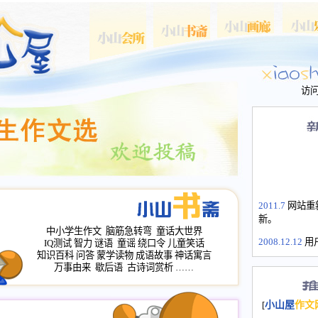
访
2011.7
网站重
新。
中小学生作文
脑筋急转弯
童话大世界
2008.12.12
用
IQ测试
智力
谜语
童谣
绕口令
儿童笑话
山屋主站、作
知识百科
问答
蒙学读物
成语故事
神话寓言
长会、家园网
万事由来
歇后语
古诗词赏析
……
次注册全部通
2008.12.12
家
[
小山屋
作文
名：s.xiaosha