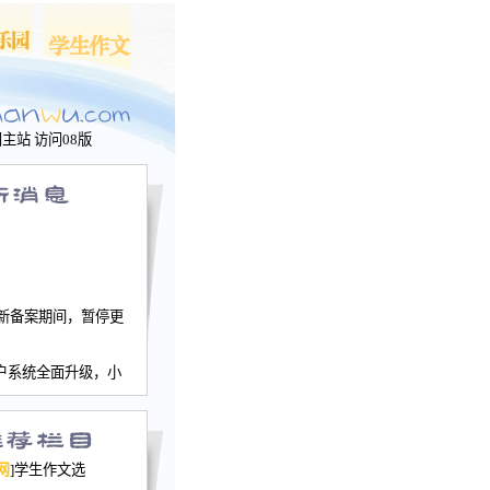
问主站
访问08版
新备案期间，暂停更
户系统全面升级，小
文网、学生作文、家
－个人空间，用户一
行。
园网正式运行，域
网
]学生作文选
nwu.com。