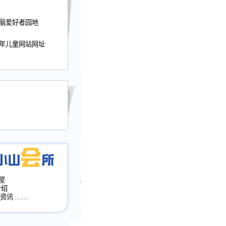
迎接小山屋建站10周
电脑爱好者园地
提前启用，小山屋全面
山会所、小山书斋、
少年儿童网站网址
加多个新栏目。。
网升级改版，增加
，作文宝典改版。
目全面大改版
改版
屋
介绍
·资讯
……