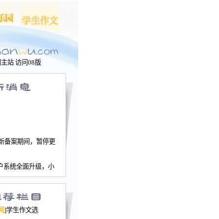
问主站
访问08版
新备案期间，暂停更
户系统全面升级，小
文网、学生作文、家
－个人空间，用户一
行。
园网正式运行，域
网
]学生作文选
nwu.com。