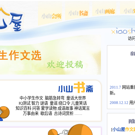
访
2011.7
网站重
新。
中小学生作文
脑筋急转弯
童话大世界
2008.12.12
用
IQ测试
智力
谜语
童谣
绕口令
儿童笑话
山屋主站、作
知识百科
问答
蒙学读物
成语故事
神话寓言
万事由来
歇后语
古诗词赏析
……
长会、家园网
次注册全部通
2008.12.12
家
[
小山屋
作文
名：s.xiaosha