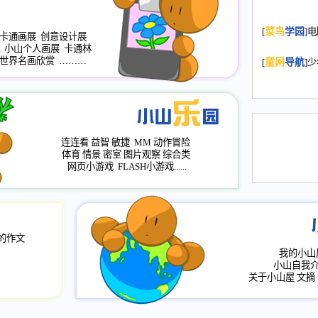
2008.11.20
为
[
菜鸟
学园
]
年，2009版
卡通画展
创意设计展
小山个人画展
卡通林
升级改版，小
世界名画欣赏
………
[
童网
导航
]
小山画廊均增
2008.11.1
作文
评分、顶功能
2008.6.1
各栏
连连看
益智
敏捷
MM
动作冒险
2008.2.12
论坛
体育
情景
密室
图片观察
综合类
网页小游戏
FLASH小游戏......
的作文
我的小山
小山自我
关于小山屋
文摘