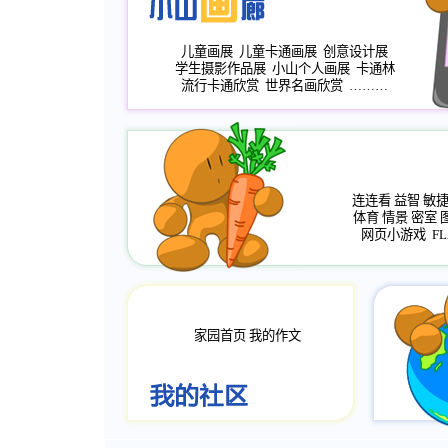
儿童画展
儿童卡通画展
创意设计展
学生摄影作品展
小山个人画展
卡通林
流行卡通欣赏
世界名画欣赏
………
连连看
益智
敏
体育
情景
密室
网页小游戏
FL
家园首页
我的作文