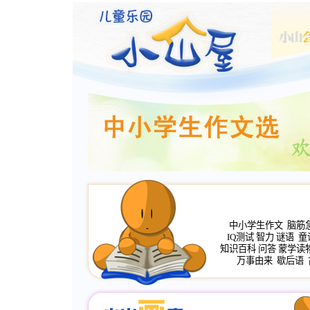
中小学生作文
脑筋
IQ测试
智力
谜语
童
知识百科
问答
蒙学读
万事由来
歇后语