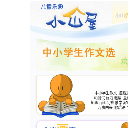
中小学生作文
脑筋
IQ测试
智力
谜语
童
知识百科
问答
蒙学读
万事由来
歇后语