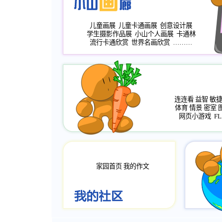
儿童画展
儿童卡通画展
创意设计展
学生摄影作品展
小山个人画展
卡通林
流行卡通欣赏
世界名画欣赏
………
连连看
益智
敏
体育
情景
密室
网页小游戏
FL
家园首页
我的作文