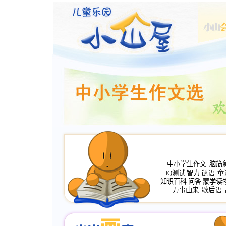
中小学生作文
脑筋
IQ测试
智力
谜语
童
知识百科
问答
蒙学读
万事由来
歇后语