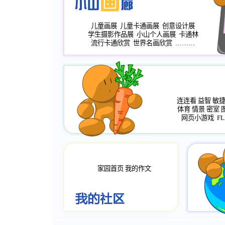
儿童画展
儿童卡通画展
创意设计展
学生摄影作品展
小山个人画展
卡通林
流行卡通欣赏
世界名画欣赏
………
连连看
益智
敏
体育
情景
密室
网页小游戏
FL
家园首页
我的作文