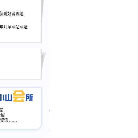
nwu.com。
迎接小山屋建站10周
电脑爱好者园地
提前启用，小山屋全面
山会所、小山书斋、
少年儿童网站网址
加多个新栏目。。
网升级改版，增加
，作文宝典改版。
目全面大改版
改版
屋
介绍
·资讯
……