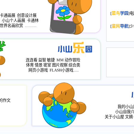
名：s.xiaosha
2008.11.20
为
[
菜鸟
学园
]
卡通画展
创意设计展
年，2009版
小山个人画展
卡通林
升级改版，小
世界名画欣赏
………
[
童网
导航
]
小山画廊均增
2008.11.1
作文
评分、顶功能
2008.6.1
各栏
连连看
益智
敏捷
MM
动作冒险
2008.2.12
论坛
体育
情景
密室
图片观察
综合类
网页小游戏
FLASH小游戏......
的作文
我的小山
小山自我
关于小山屋
文摘