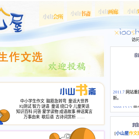
访
2011.7
网站重
新。
中小学生作文
脑筋急转弯
童话大世界
IQ测试
智力
谜语
童谣
绕口令
儿童笑话
2008.12.12
用
知识百科
问答
蒙学读物
成语故事
神话寓言
山屋主站、作
万事由来
歇后语
古诗词赏析
……
长会、家园网
次注册全部通
[
小山屋
作文
2008.12.12
家