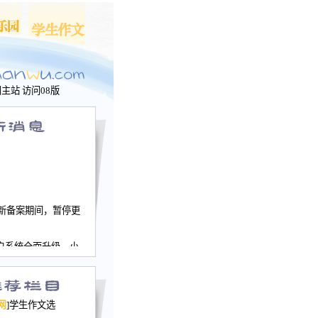
问主站
访问08版
新备案期间，暂停更
户系统全面升级，小
文网、学生作文、家
－个人空间，用户一
行。
网
]学生作文选
园网正式运行，域