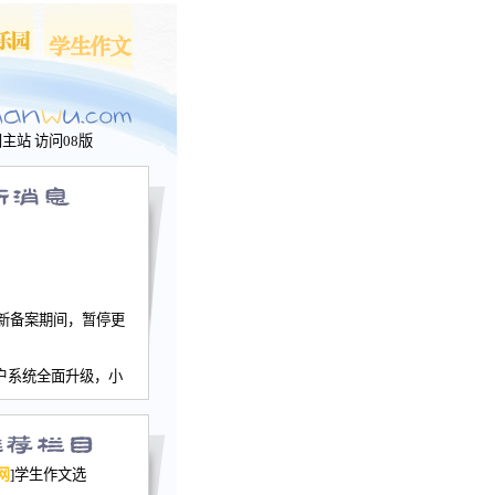
问主站
访问08版
新备案期间，暂停更
户系统全面升级，小
文网、学生作文、家
－个人空间，用户一
行。
园网正式运行，域
网
]学生作文选
nwu.com。