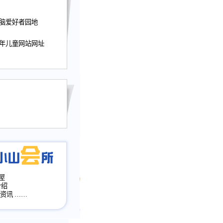
迎接小山屋建站10周
电脑爱好者园地
提前启用，小山屋全面
山会所、小山书斋、
少年儿童网站网址
加多个新栏目。。
网升级改版，增加
，作文宝典改版。
目全面大改版
改版
屋
介绍
·资讯
……