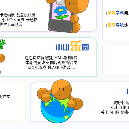
2008.11.20
为
[
菜鸟
学园
]
年，2009版
卡通画展
创意设计展
小山个人画展
卡通林
升级改版，小
世界名画欣赏
………
[
童网
导航
]
小山画廊均增
2008.11.1
作文
评分、顶功能
2008.6.1
各栏
连连看
益智
敏捷
MM
动作冒险
2008.2.12
论坛
体育
情景
密室
图片观察
综合类
网页小游戏
FLASH小游戏......
的作文
我的小山
小山自我
关于小山屋
文摘