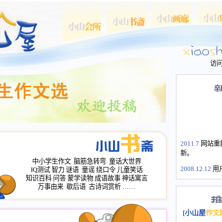
访
2011.7
网站重
新。
中小学生作文
脑筋急转弯
童话大世界
2008.12.12
用
IQ测试
智力
谜语
童谣
绕口令
儿童笑话
山屋主站、作
知识百科
问答
蒙学读物
成语故事
神话寓言
长会、家园网
万事由来
歇后语
古诗词赏析
……
次注册全部通
2008.12.12
家
[
小山屋
作文
名：s.xiaosha