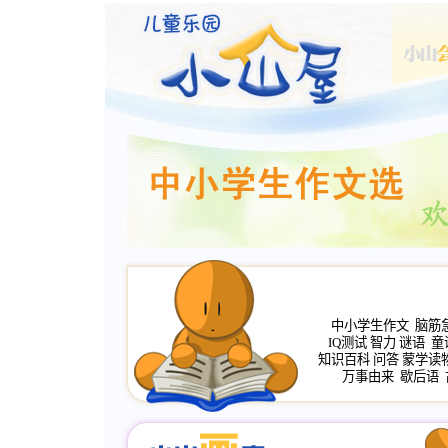
中小学生作文
脑筋
IQ测试
智力
谜语
童
知识百科
问答
蒙学读
万事由来
歇后语