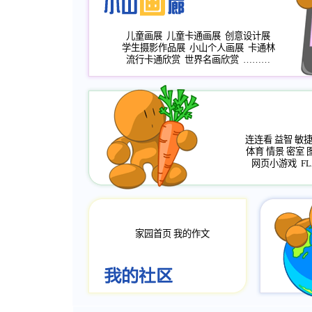
儿童画展
儿童卡通画展
创意设计展
学生摄影作品展
小山个人画展
卡通林
流行卡通欣赏
世界名画欣赏
………
连连看
益智
敏
体育
情景
密室
网页小游戏
FL
家园首页
我的作文