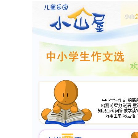
中小学生作文
脑筋
IQ测试
智力
谜语
童
知识百科
问答
蒙学读
万事由来
歇后语