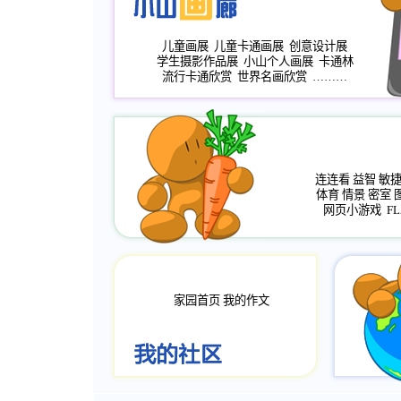
儿童画展
儿童卡通画展
创意设计展
学生摄影作品展
小山个人画展
卡通林
流行卡通欣赏
世界名画欣赏
………
连连看
益智
敏
体育
情景
密室
网页小游戏
FL
家园首页
我的作文