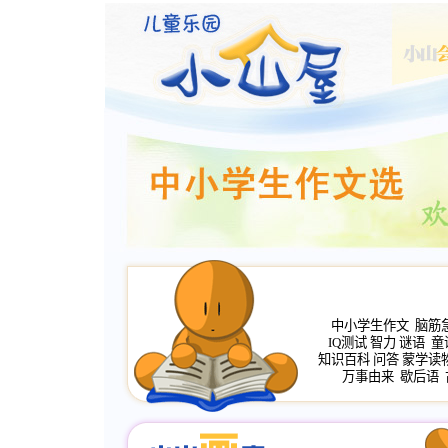
中小学生作文
脑筋
IQ测试
智力
谜语
童
知识百科
问答
蒙学读
万事由来
歇后语