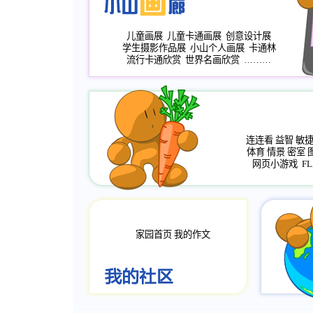
儿童画展
儿童卡通画展
创意设计展
学生摄影作品展
小山个人画展
卡通林
流行卡通欣赏
世界名画欣赏
………
连连看
益智
敏
体育
情景
密室
网页小游戏
FL
家园首页
我的作文