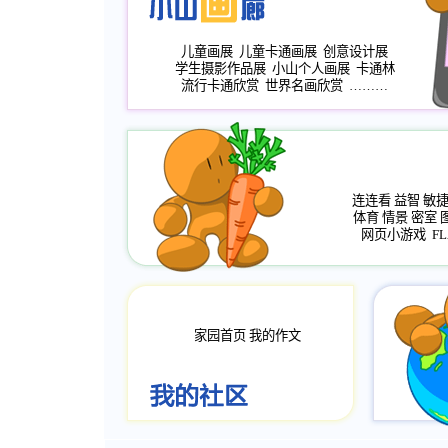
儿童画展
儿童卡通画展
创意设计展
学生摄影作品展
小山个人画展
卡通林
流行卡通欣赏
世界名画欣赏
………
连连看
益智
敏
体育
情景
密室
网页小游戏
FL
家园首页
我的作文