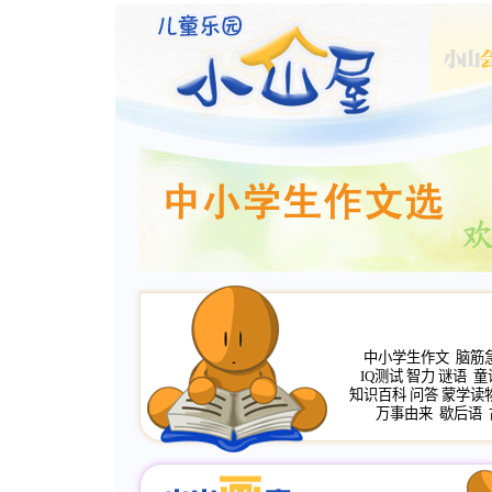
中小学生作文
脑筋
IQ测试
智力
谜语
童
知识百科
问答
蒙学读
万事由来
歇后语