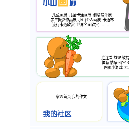
儿童画展
儿童卡通画展
创意设计展
学生摄影作品展
小山个人画展
卡通林
流行卡通欣赏
世界名画欣赏
………
连连看
益智
敏
体育
情景
密室
网页小游戏
FL
家园首页
我的作文