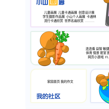
儿童画展
儿童卡通画展
创意设计展
学生摄影作品展
小山个人画展
卡通林
流行卡通欣赏
世界名画欣赏
………
连连看
益智
敏
体育
情景
密室
网页小游戏
FL
家园首页
我的作文