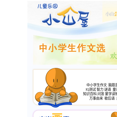
中小学生作文
脑筋
IQ测试
智力
谜语
童
知识百科
问答
蒙学读
万事由来
歇后语