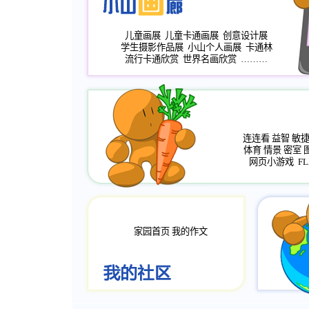
儿童画展
儿童卡通画展
创意设计展
学生摄影作品展
小山个人画展
卡通林
流行卡通欣赏
世界名画欣赏
………
连连看
益智
敏
体育
情景
密室
网页小游戏
FL
家园首页
我的作文