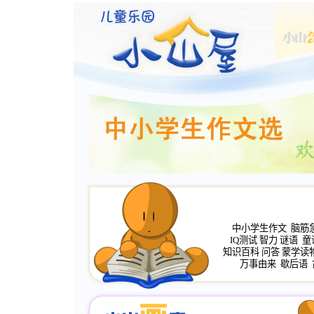
中小学生作文
脑筋
IQ测试
智力
谜语
童
知识百科
问答
蒙学读
万事由来
歇后语