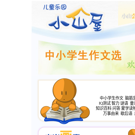
中小学生作文
脑筋
IQ测试
智力
谜语
童
知识百科
问答
蒙学读
万事由来
歇后语