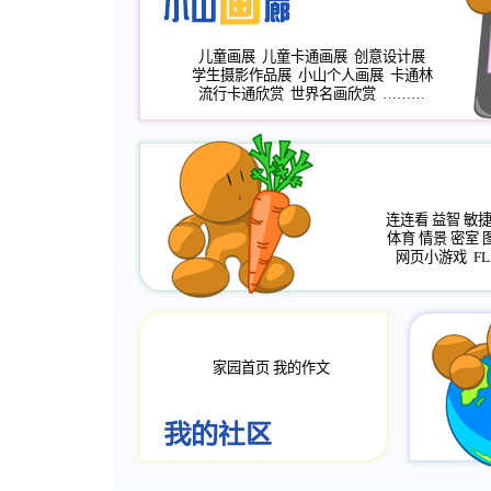
儿童画展
儿童卡通画展
创意设计展
学生摄影作品展
小山个人画展
卡通林
流行卡通欣赏
世界名画欣赏
………
连连看
益智
敏
体育
情景
密室
网页小游戏
FL
家园首页
我的作文