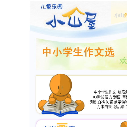
中小学生作文
脑筋
IQ测试
智力
谜语
童
知识百科
问答
蒙学读
万事由来
歇后语