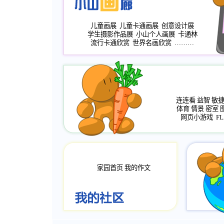
儿童画展
儿童卡通画展
创意设计展
学生摄影作品展
小山个人画展
卡通林
流行卡通欣赏
世界名画欣赏
………
连连看
益智
敏
体育
情景
密室
网页小游戏
FL
家园首页
我的作文