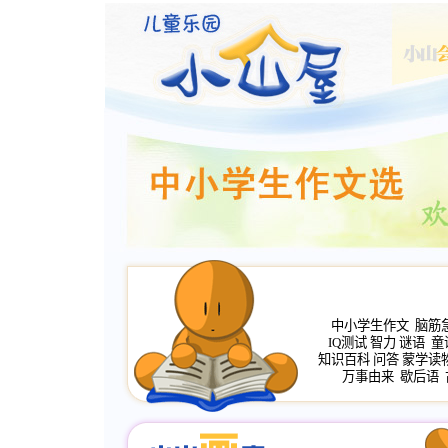
中小学生作文
脑筋
IQ测试
智力
谜语
童
知识百科
问答
蒙学读
万事由来
歇后语