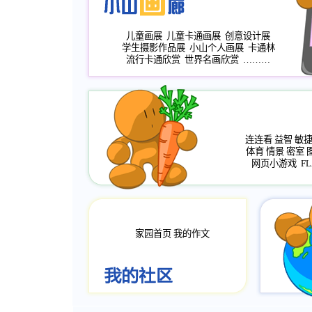
儿童画展
儿童卡通画展
创意设计展
学生摄影作品展
小山个人画展
卡通林
流行卡通欣赏
世界名画欣赏
………
连连看
益智
敏
体育
情景
密室
网页小游戏
FL
家园首页
我的作文