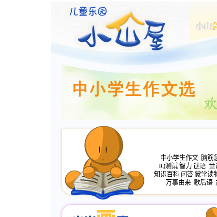
中小学生作文
脑筋
IQ测试
智力
谜语
童
知识百科
问答
蒙学读
万事由来
歇后语