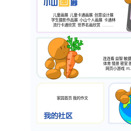
儿童画展
儿童卡通画展
创意设计展
学生摄影作品展
小山个人画展
卡通林
流行卡通欣赏
世界名画欣赏
………
连连看
益智
敏
体育
情景
密室
网页小游戏
FL
家园首页
我的作文