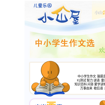
中小学生作文
脑筋
IQ测试
智力
谜语
童
知识百科
问答
蒙学读
万事由来
歇后语