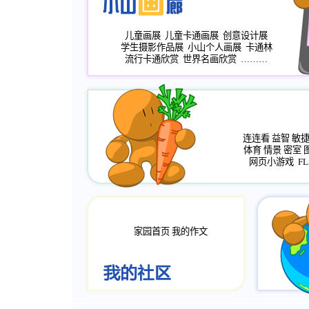
儿童画展
儿童卡通画展
创意设计展
学生摄影作品展
小山个人画展
卡通林
流行卡通欣赏
世界名画欣赏
………
连连看
益智
敏
体育
情景
密室
网页小游戏
FL
家园首页
我的作文