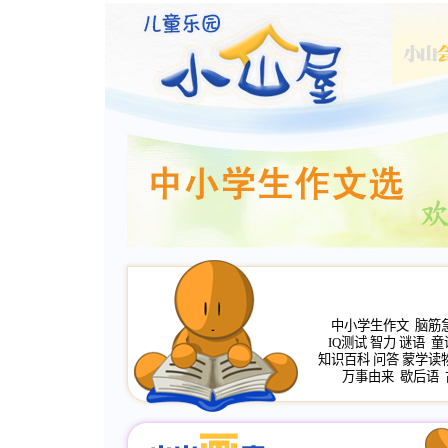
中小学生作文
脑筋
IQ测试
智力
谜语
童
知识百科
问答
蒙学读
万事由来
歇后语