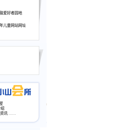
迎接小山屋建站10周
电脑爱好者园地
提前启用，小山屋全面
山会所、小山书斋、
少年儿童网站网址
加多个新栏目。。
网升级改版，增加
，作文宝典改版。
目全面大改版
改版
屋
介绍
·资讯
……