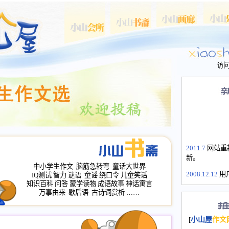
访
2011.7
网站重
新。
中小学生作文
脑筋急转弯
童话大世界
2008.12.12
用
IQ测试
智力
谜语
童谣
绕口令
儿童笑话
山屋主站、作
知识百科
问答
蒙学读物
成语故事
神话寓言
长会、家园网
万事由来
歇后语
古诗词赏析
……
次注册全部通
2008.12.12
家
[
小山屋
作文
名：s.xiaosha