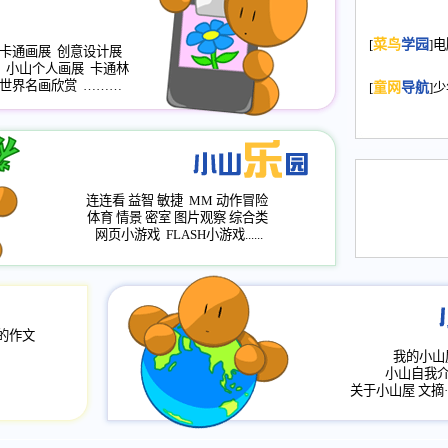
2008.11.20
为
[
菜鸟
学园
]
年，2009版
卡通画展
创意设计展
小山个人画展
卡通林
升级改版，小
世界名画欣赏
………
[
童网
导航
]
小山画廊均增
2008.11.1
作文
评分、顶功能
2008.6.1
各栏
连连看
益智
敏捷
MM
动作冒险
2008.2.12
论坛
体育
情景
密室
图片观察
综合类
网页小游戏
FLASH小游戏......
的作文
我的小山
小山自我
关于小山屋
文摘