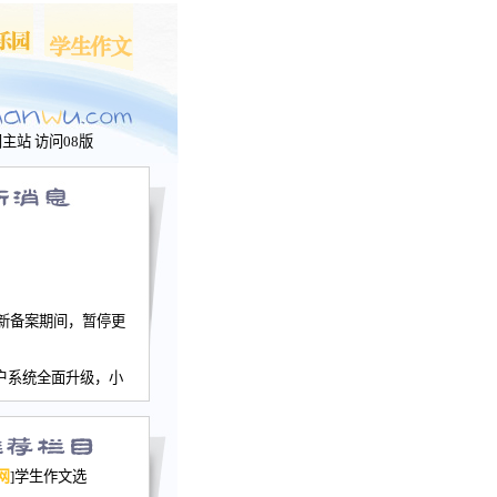
问主站
访问08版
新备案期间，暂停更
户系统全面升级，小
文网、学生作文、家
－个人空间，用户一
行。
园网正式运行，域
网
]学生作文选
nwu.com。