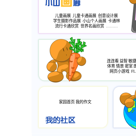
儿童画展
儿童卡通画展
创意设计展
学生摄影作品展
小山个人画展
卡通林
流行卡通欣赏
世界名画欣赏
………
连连看
益智
敏
体育
情景
密室
网页小游戏
FL
家园首页
我的作文