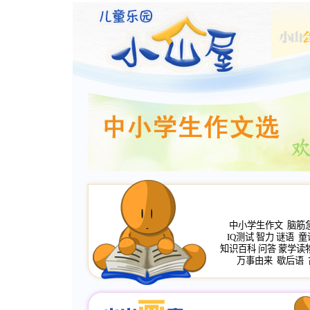
中小学生作文
脑筋
IQ测试
智力
谜语
童
知识百科
问答
蒙学读
万事由来
歇后语