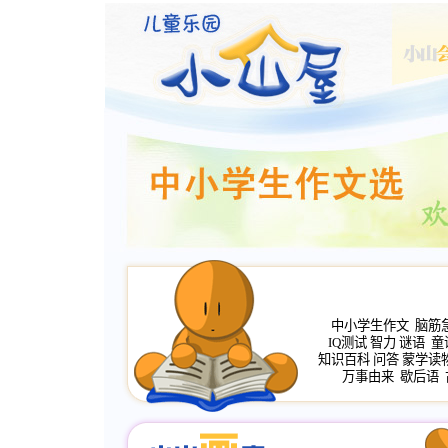
中小学生作文
脑筋
IQ测试
智力
谜语
童
知识百科
问答
蒙学读
万事由来
歇后语