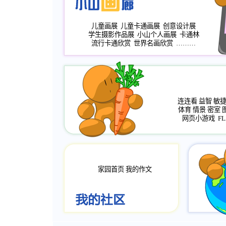
儿童画展
儿童卡通画展
创意设计展
学生摄影作品展
小山个人画展
卡通林
流行卡通欣赏
世界名画欣赏
………
连连看
益智
敏
体育
情景
密室
网页小游戏
FL
家园首页
我的作文