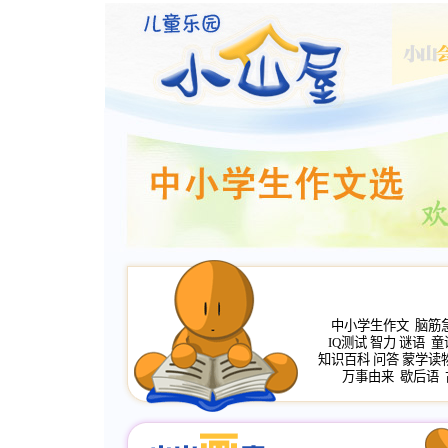
中小学生作文
脑筋
IQ测试
智力
谜语
童
知识百科
问答
蒙学读
万事由来
歇后语