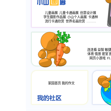
儿童画展
儿童卡通画展
创意设计展
学生摄影作品展
小山个人画展
卡通林
流行卡通欣赏
世界名画欣赏
………
连连看
益智
敏
体育
情景
密室
网页小游戏
FL
家园首页
我的作文