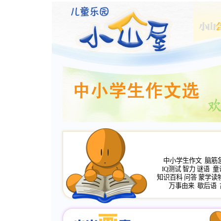
中小学生作文
脑筋
IQ测试
智力
谜语
童
知识百科
问答
蒙学读
万事由来
歇后语