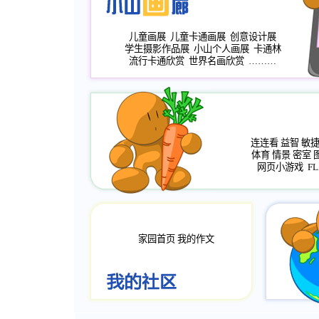
儿童画展
儿童卡通画展
创意设计展
学生摄影作品展
小山个人画展
卡通林
流行卡通欣赏
世界名画欣赏
………
连连看
益智
敏
体育
情景
密室
网页小游戏
FL
家园首页
我的作文