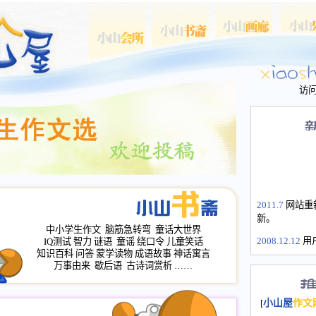
访
2011.7
网站重
新。
中小学生作文
脑筋急转弯
童话大世界
2008.12.12
用
IQ测试
智力
谜语
童谣
绕口令
儿童笑话
山屋主站、作
知识百科
问答
蒙学读物
成语故事
神话寓言
万事由来
歇后语
古诗词赏析
……
长会、家园网
次注册全部通
2008.12.12
家
[
小山屋
作文
名：s.xiaosha