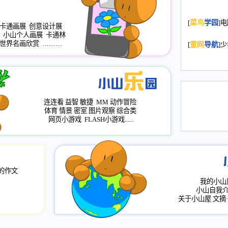
2008.11.20
为
[
菜鸟
学园
]
年，2009版
卡通画展
创意设计展
小山个人画展
卡通林
升级改版，小
世界名画欣赏
………
[
童网
导航
]
小山画廊均增
2008.11.1
作文
评分、顶功能
2008.6.1
各栏
连连看
益智
敏捷
MM
动作冒险
2008.2.12
论坛
体育
情景
密室
图片观察
综合类
网页小游戏
FLASH小游戏......
的作文
我的小山
小山自我
关于小山屋
文摘