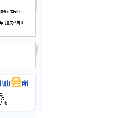
迎接小山屋建站10周
电脑爱好者园地
提前启用，小山屋全面
山会所、小山书斋、
少年儿童网站网址
加多个新栏目。。
网升级改版，增加
，作文宝典改版。
目全面大改版
改版
屋
介绍
·资讯
……