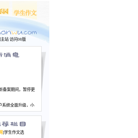
问主站
访问08版
新备案期间，暂停更
户系统全面升级，小
文网、学生作文、家
－个人空间，用户一
行。
园网正式运行，域
网
]学生作文选
nwu.com。