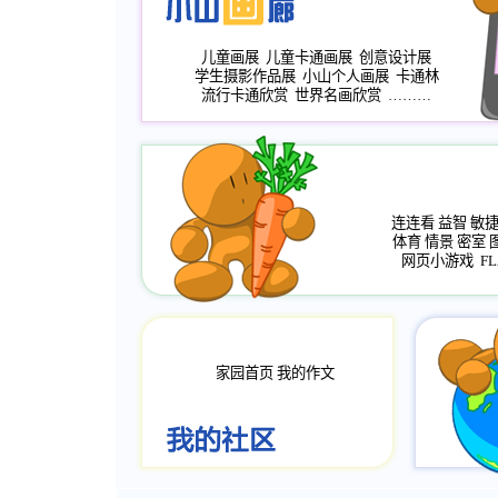
儿童画展
儿童卡通画展
创意设计展
学生摄影作品展
小山个人画展
卡通林
流行卡通欣赏
世界名画欣赏
………
连连看
益智
敏
体育
情景
密室
网页小游戏
FL
家园首页
我的作文