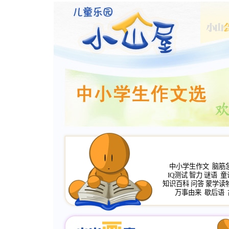
中小学生作文
脑筋
IQ测试
智力
谜语
童
知识百科
问答
蒙学读
万事由来
歇后语