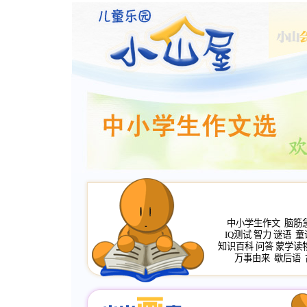
中小学生作文
脑筋
IQ测试
智力
谜语
童
知识百科
问答
蒙学读
万事由来
歇后语