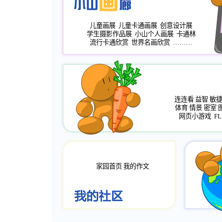
儿童画展
儿童卡通画展
创意设计展
学生摄影作品展
小山个人画展
卡通林
流行卡通欣赏
世界名画欣赏
………
连连看
益智
敏
体育
情景
密室
网页小游戏
FL
家园首页
我的作文