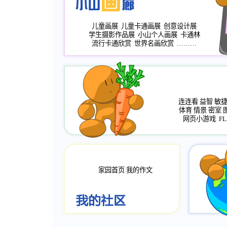
儿童画展
儿童卡通画展
创意设计展
学生摄影作品展
小山个人画展
卡通林
流行卡通欣赏
世界名画欣赏
………
连连看
益智
敏
体育
情景
密室
网页小游戏
FL
家园首页
我的作文