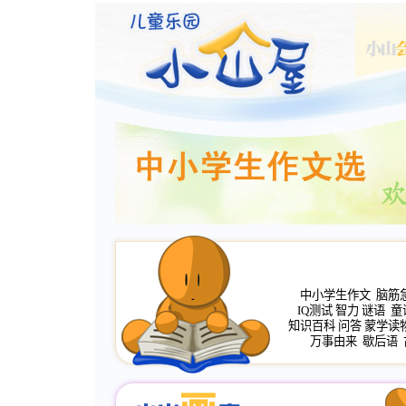
中小学生作文
脑筋
IQ测试
智力
谜语
童
知识百科
问答
蒙学读
万事由来
歇后语