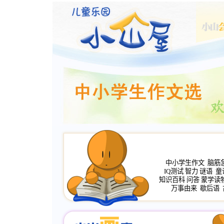
中小学生作文
脑筋
IQ测试
智力
谜语
童
知识百科
问答
蒙学读
万事由来
歇后语