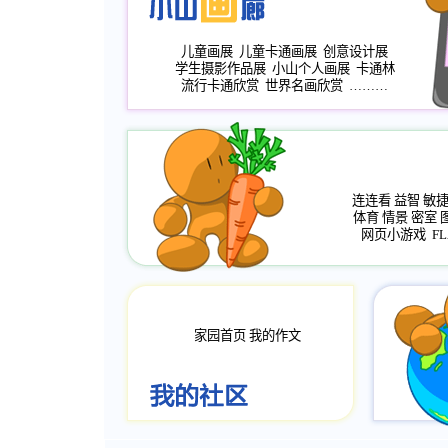
儿童画展
儿童卡通画展
创意设计展
学生摄影作品展
小山个人画展
卡通林
流行卡通欣赏
世界名画欣赏
………
连连看
益智
敏
体育
情景
密室
网页小游戏
FL
家园首页
我的作文