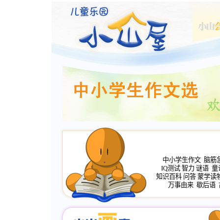
中小学生作文
脑筋
IQ测试
智力
谜语
童
知识百科
问答
蒙学读
万事由来
歇后语