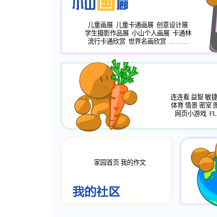
儿童画展
儿童卡通画展
创意设计展
学生摄影作品展
小山个人画展
卡通林
流行卡通欣赏
世界名画欣赏
………
连连看
益智
敏
体育
情景
密室
网页小游戏
FL
家园首页
我的作文