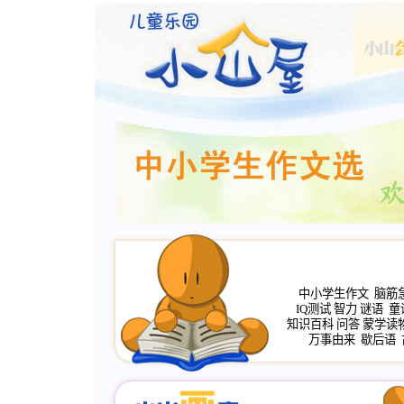
中小学生作文
脑筋
IQ测试
智力
谜语
童
知识百科
问答
蒙学读
万事由来
歇后语