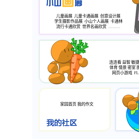
儿童画展
儿童卡通画展
创意设计展
学生摄影作品展
小山个人画展
卡通林
流行卡通欣赏
世界名画欣赏
………
连连看
益智
敏
体育
情景
密室
网页小游戏
FL
家园首页
我的作文