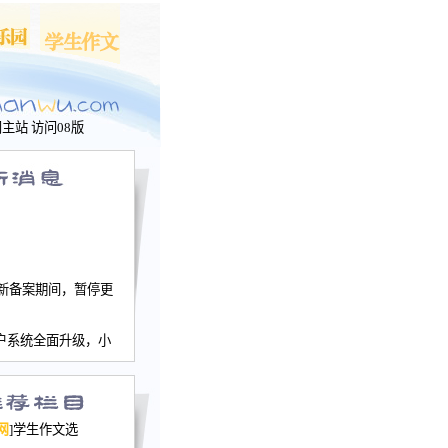
问主站
访问08版
新备案期间，暂停更
户系统全面升级，小
文网、学生作文、家
－个人空间，用户一
行。
园网正式运行，域
网
]学生作文选
nwu.com。