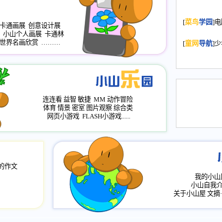
2008.11.20
为
[
菜鸟
学园
]
年，2009版
卡通画展
创意设计展
小山个人画展
卡通林
升级改版，小
世界名画欣赏
………
[
童网
导航
]
小山画廊均增
2008.11.1
作文
评分、顶功能
2008.6.1
各栏
连连看
益智
敏捷
MM
动作冒险
2008.2.12
论坛
体育
情景
密室
图片观察
综合类
网页小游戏
FLASH小游戏......
的作文
我的小山
小山自我
关于小山屋
文摘