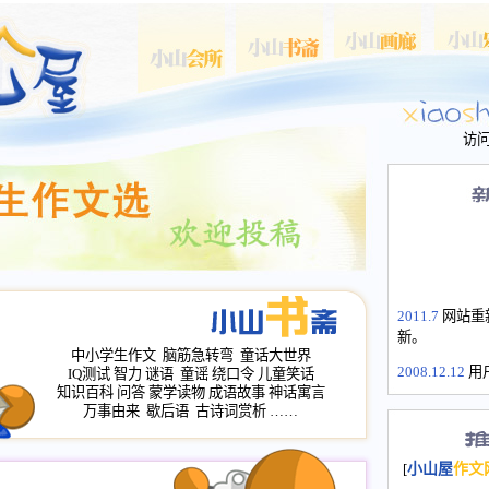
访
2011.7
网站重
新。
中小学生作文
脑筋急转弯
童话大世界
2008.12.12
用
IQ测试
智力
谜语
童谣
绕口令
儿童笑话
山屋主站、作
知识百科
问答
蒙学读物
成语故事
神话寓言
长会、家园网
万事由来
歇后语
古诗词赏析
……
次注册全部通
2008.12.12
家
[
小山屋
作文
名：s.xiaosha