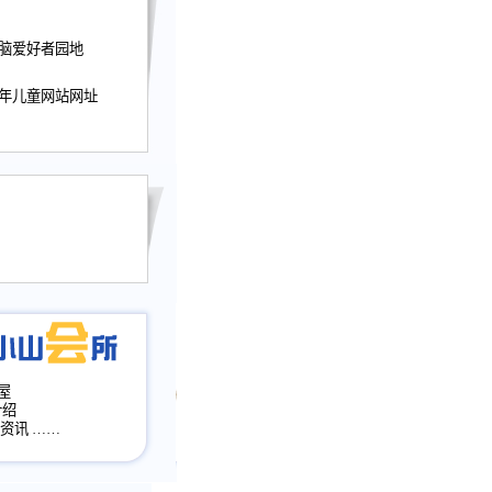
迎接小山屋建站10周
电脑爱好者园地
提前启用，小山屋全面
山会所、小山书斋、
少年儿童网站网址
加多个新栏目。。
网升级改版，增加
，作文宝典改版。
目全面大改版
改版
屋
介绍
·资讯
……