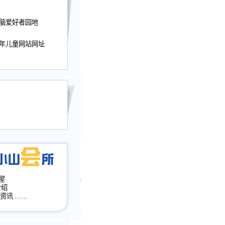
迎接小山屋建站10周
电脑爱好者园地
提前启用，小山屋全面
山会所、小山书斋、
少年儿童网站网址
加多个新栏目。。
网升级改版，增加
，作文宝典改版。
目全面大改版
改版
屋
介绍
·资讯
……