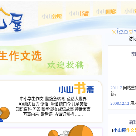
访
2011.7
网站重
新。
中小学生作文
脑筋急转弯
童话大世界
2008.12.12
用
IQ测试
智力
谜语
童谣
绕口令
儿童笑话
山屋主站、作
知识百科
问答
蒙学读物
成语故事
神话寓言
长会、家园网
万事由来
歇后语
古诗词赏析
……
次注册全部通
2008.12.12
家
[
小山屋
作文
名：s.xiaosha