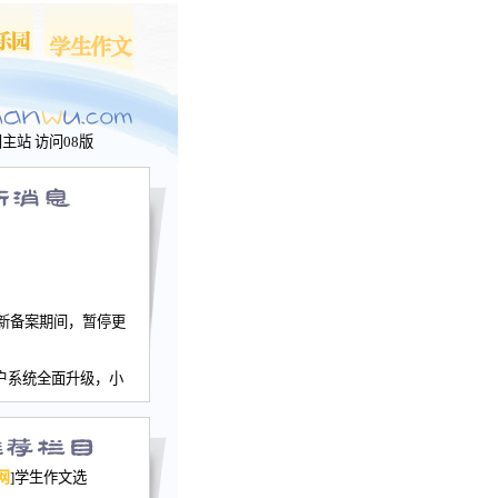
问主站
访问08版
新备案期间，暂停更
户系统全面升级，小
文网、学生作文、家
－个人空间，用户一
行。
园网正式运行，域
网
]学生作文选
nwu.com。