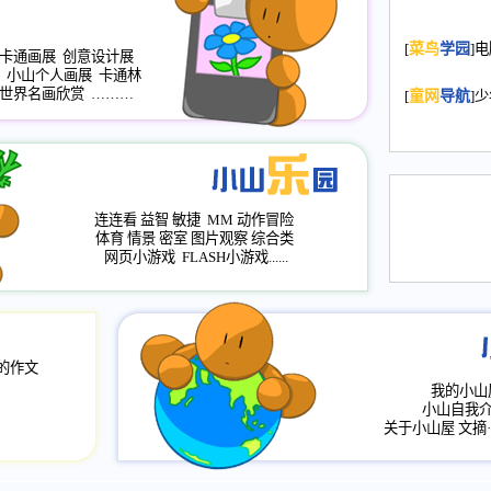
2008.11.20
为
[
菜鸟
学园
]
年，2009版
卡通画展
创意设计展
小山个人画展
卡通林
升级改版，小
世界名画欣赏
………
[
童网
导航
]
小山画廊均增
2008.11.1
作文
评分、顶功能
2008.6.1
各栏
连连看
益智
敏捷
MM
动作冒险
2008.2.12
论坛
体育
情景
密室
图片观察
综合类
网页小游戏
FLASH小游戏......
的作文
我的小山
小山自我
关于小山屋
文摘