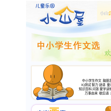
中小学生作文
脑筋
IQ测试
智力
谜语
童
知识百科
问答
蒙学读
万事由来
歇后语