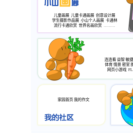
儿童画展
儿童卡通画展
创意设计展
学生摄影作品展
小山个人画展
卡通林
流行卡通欣赏
世界名画欣赏
………
连连看
益智
敏
体育
情景
密室
网页小游戏
FL
家园首页
我的作文