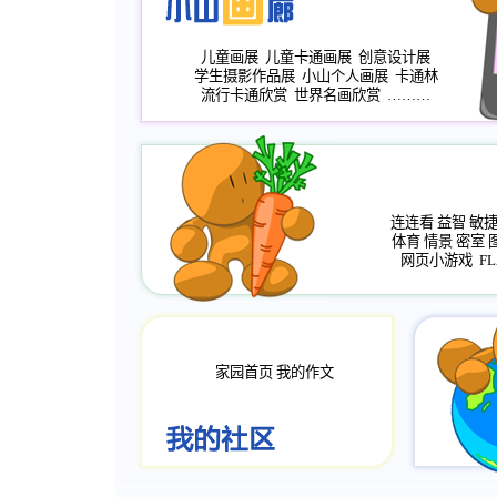
儿童画展
儿童卡通画展
创意设计展
学生摄影作品展
小山个人画展
卡通林
流行卡通欣赏
世界名画欣赏
………
连连看
益智
敏
体育
情景
密室
网页小游戏
FL
家园首页
我的作文