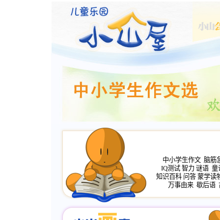
中小学生作文
脑筋
IQ测试
智力
谜语
童
知识百科
问答
蒙学读
万事由来
歇后语